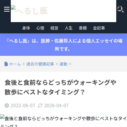
身体
心理
経営
人生
書棚
全記事
『へるし医』は、医師・佐藤将人による個人エッセイの場
所です。
ホーム
過去の健康記事
運動
食後と食前ならどっちがウォーキングや
散歩にベストなタイミング？
2022-06-07
2026-04-07