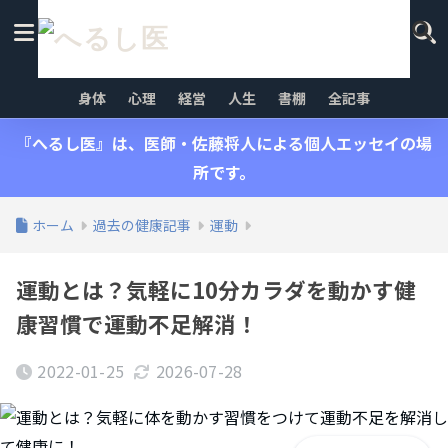
身体
心理
経営
人生
書棚
全記事
『へるし医』は、医師・佐藤将人による個人エッセイの場
所です。
ホーム
過去の健康記事
運動
運動とは？気軽に10分カラダを動かす健
康習慣で運動不足解消！
2022-01-25
2026-07-28