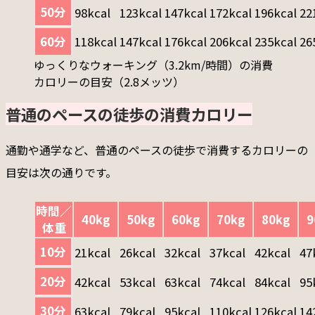
50分
98kcal
123kcal
147kcal
172kcal
196kcal
22
60分
118kcal
147kcal
176kcal
206kcal
235kcal
26
ゆっくりなウォーキング（3.2km/時間）の消費
カロリーの目安（2.8メッツ）
普通のペースの徒歩の消費カロリー
通勤や通学など、普通のペースの徒歩で消費するカロリーの
目安は次の通りです。
時間／
40kg
50kg
60kg
70kg
80kg
9
体重
10分
21kcal
26kcal
32kcal
37kcal
42kcal
47
20分
42kcal
53kcal
63kcal
74kcal
84kcal
95
30分
63kcal
79kcal
95kcal
110kcal
126kcal
14