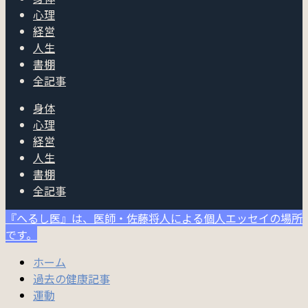
心理
経営
人生
書棚
全記事
身体
心理
経営
人生
書棚
全記事
『へるし医』は、医師・佐藤将人による個人エッセイの場所
です。
ホーム
過去の健康記事
運動