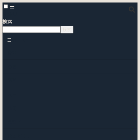
MENU
検索
検索
メニュー
身体
心理
経営
人生
書棚
全記事
はじめに ↓