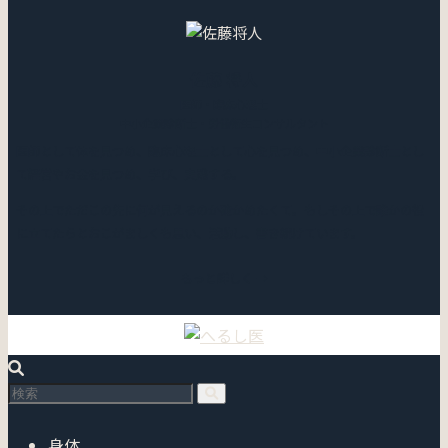
佐藤 将人
医師・臨床心理士
中小企業診断士・労働衛生コンサルタント
医師として体を見つめ、臨床心理士として心を見つめ、中小企業診断士とし
て経営やお金を見つめ、学び、実践する。
その上でただこの先に何が見えるのか確かめたくて。もしその上で誰かの役
に立てたらとおこがましくも思い、活動し、書き続けています。
もっと詳しく →
身体