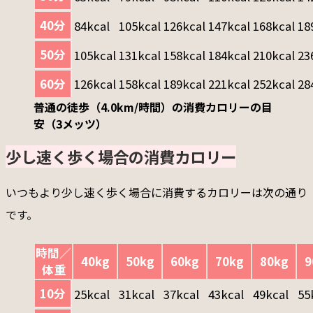
40分
84kcal
105kcal
126kcal
147kcal
168kcal
18
50分
105kcal
131kcal
158kcal
184kcal
210kcal
23
60分
126kcal
158kcal
189kcal
221kcal
252kcal
28
普通の徒歩（4.0km/時間）の消費カロリーの目
安（3メッツ）
少し速く歩く場合の消費カロリー
いつもより少し速く歩く場合に消費するカロリーは次の通り
です。
時間／
40kg
50kg
60kg
70kg
80kg
9
体重
10分
25kcal
31kcal
37kcal
43kcal
49kcal
55