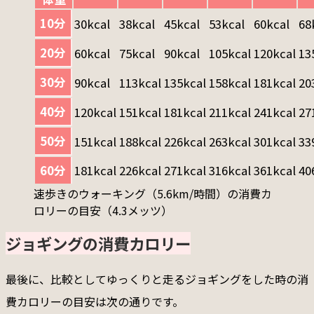
10分
30kcal
38kcal
45kcal
53kcal
60kcal
68
20分
60kcal
75kcal
90kcal
105kcal
120kcal
13
30分
90kcal
113kcal
135kcal
158kcal
181kcal
20
40分
120kcal
151kcal
181kcal
211kcal
241kcal
27
50分
151kcal
188kcal
226kcal
263kcal
301kcal
33
60分
181kcal
226kcal
271kcal
316kcal
361kcal
40
速歩きのウォーキング（5.6km/時間）の消費カ
ロリーの目安（4.3メッツ）
ジョギングの消費カロリー
最後に、比較としてゆっくりと走るジョギングをした時の消
費カロリーの目安は次の通りです。