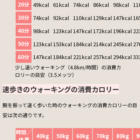
20分
49kcal
61kcal
74kcal
86kcal
98kcal
11
30分
74kcal
92kcal
110kcal
129kcal
147kcal
16
40分
98kcal
123kcal
147kcal
172kcal
196kcal
22
50分
123kcal
153kcal
184kcal
214kcal
245kcal
27
60分
147kcal
184kcal
221kcal
257kcal
294kcal
33
少し速いウォーキング（4.8km/時間）の消費カ
ロリーの目安（3.5メッツ）
速歩きのウォーキングの消費カロリー
腕を振って速く歩いた時のウォーキングの消費カロリーの目
安は次の通りです。
時間／
40kg
50kg
60kg
70kg
80kg
9
体重