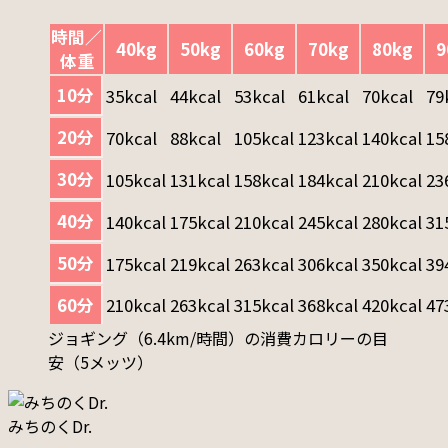
時間／
40kg
50kg
60kg
70kg
80kg
9
体重
10分
35kcal
44kcal
53kcal
61kcal
70kcal
79
20分
70kcal
88kcal
105kcal
123kcal
140kcal
15
30分
105kcal
131kcal
158kcal
184kcal
210kcal
23
40分
140kcal
175kcal
210kcal
245kcal
280kcal
31
50分
175kcal
219kcal
263kcal
306kcal
350kcal
39
60分
210kcal
263kcal
315kcal
368kcal
420kcal
47
ジョギング（6.4km/時間）の消費カロリーの目
安（5メッツ）
みちのくDr.