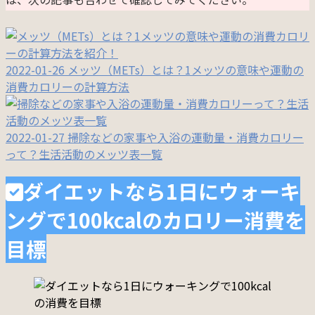
2022-01-26
メッツ（METs）とは？1メッツの意味や運動の
消費カロリーの計算方法
2022-01-27
掃除などの家事や入浴の運動量・消費カロリー
って？生活活動のメッツ表一覧
ダイエットなら1日にウォーキ
ングで100kcalのカロリー消費を
目標