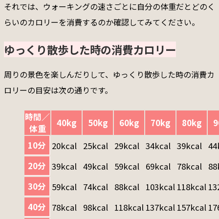
それでは、ウォーキングの速さごとに自分の体重だとどのく
らいのカロリーを消費するのか確認してみてください。
ゆっくり散歩した時の消費カロリー
周りの景色を楽しんだりして、ゆっくり散歩した時の消費カ
ロリーの目安は次の通りです。
時間／
40kg
50kg
60kg
70kg
80kg
9
体重
10分
20kcal
25kcal
29kcal
34kcal
39kcal
44
20分
39kcal
49kcal
59kcal
69kcal
78kcal
88
30分
59kcal
74kcal
88kcal
103kcal
118kcal
13
40分
78kcal
98kcal
118kcal
137kcal
157kcal
17