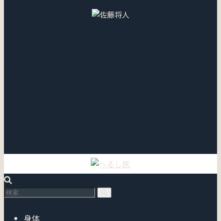
佐藤 将人
医師・臨床心理士
中小企業診断士・労働衛生コンサルタント
医師として体を見つめ、臨床心理士として心を見つめ、中小企業診断士とし
て経営やお金を見つめ、学び、実践する。
その上でただこの先に何が見えるのか確かめたくて。もしその上で誰かの役
に立てたらとおこがましくも思い、活動し、書き続けています。
もっと詳しく →
身体