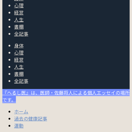
心理
経営
人生
書棚
全記事
身体
心理
経営
人生
書棚
全記事
『へるし医』は、医師・佐藤将人による個人エッセイの場所
です。
ホーム
過去の健康記事
運動