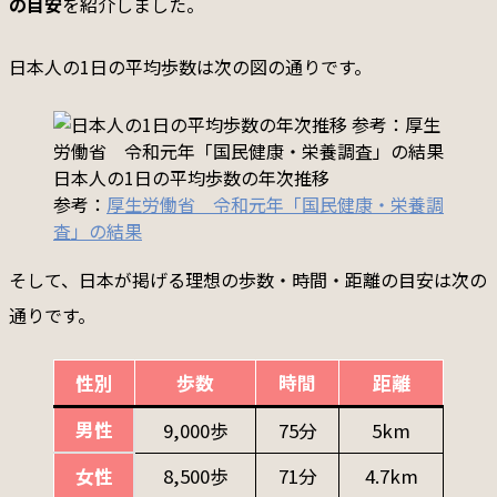
の目安
を紹介しました。
日本人の1日の平均歩数は次の図の通りです。
日本人の1日の平均歩数の年次推移
参考：
厚生労働省 令和元年「国民健康・栄養調
査」の結果
そして、日本が掲げる理想の歩数・時間・距離の目安は次の
通りです。
性別
歩数
時間
距離
男性
9,000歩
75分
5km
女性
8,500歩
71分
4.7km