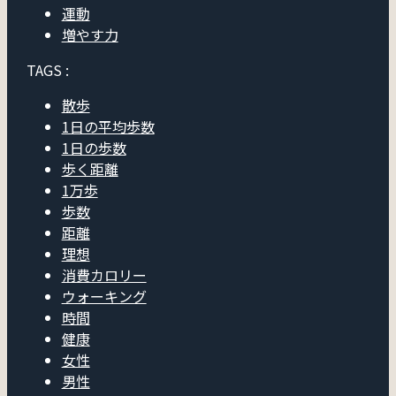
運動
増やす力
TAGS :
散歩
1日の平均歩数
1日の歩数
歩く距離
1万歩
歩数
距離
理想
消費カロリー
ウォーキング
時間
健康
女性
男性