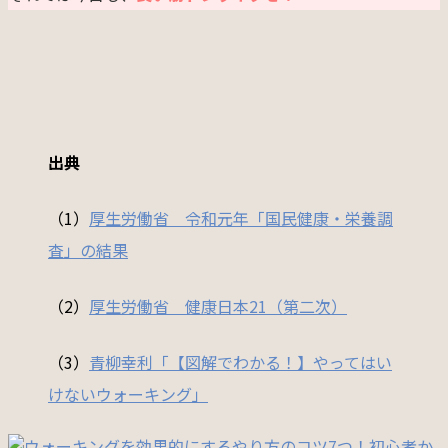
出典
（1）
厚生労働省 令和元年「国民健康・栄養調
査」の結果
（2）
厚生労働省 健康日本21（第二次）
（3）
青柳幸利「
【
図解
で
わかる
！
】
やってはい
けないウォーキング」