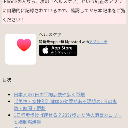
iPhoneの人なら、次の「ヘルスケア」という純正のアプリ
に自動的に記録されているので、確認してから本記事をご覧
ください！
ヘルスケア
開発元:
Apple
無料
posted with
アプリーチ
目次
日本人の1日の平均歩数や歩く距離
【男性・女性別】健康の効果がある理想の1日の歩
数・時間・距離
1日何歩歩けば痩せる？20分歩いた時の消費カロリー
と脂肪燃焼量