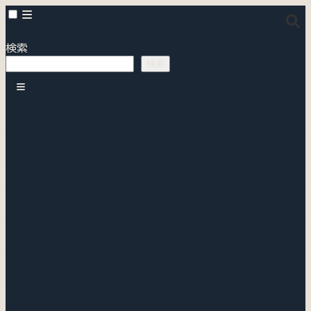
MENU
検索
検索
メニュー
身体
心理
経営
人生
書棚
全記事
はじめに ↓