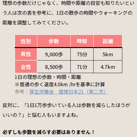
理想の歩数だけじゃなく、時間や距離の目安も知りたいとい
う人は次の表を参考に、1日の散歩の時間やウォーキングの
距離を調整してみてください。
性別
歩数
時間
距離
男性
9,000歩
75分
5km
女性
8,500歩
71分
4.7km
1日の理想の歩数・時間・距離
※普通の歩く速度4.0km /hrを基準に計算
参考：
厚生労働省 健康日本21（第二次）
反対に、「1日1万歩歩いている人は歩数を減らしたほうが
いいの？」と悩む人もいますよね。
必ずしも歩数を減らす必要はありません！