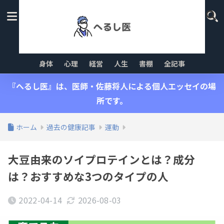
身体
心理
経営
人生
書棚
全記事
『へるし医』は、医師・佐藤将人による個人エッセイの場
所です。
ホーム
過去の健康記事
運動
大豆由来のソイプロテインとは？成分
は？おすすめな3つのタイプの人
2022-04-14
2026-08-03