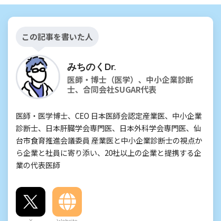
この記事を書いた人
みちのくDr.
医師・博士（医学）、中小企業診断
士、合同会社SUGAR代表
医師・医学博士、CEO 日本医師会認定産業医、中小企業
診断士、日本肝臓学会専門医、日本外科学会専門医、仙
台市食育推進会議委員 産業医と中小企業診断士の視点か
ら企業と社員に寄り添い、20社以上の企業と提携する企
業の代表医師