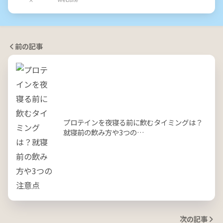
X
Website
前の記事
プロテインを夜寝る前に飲むタイミングは？
就寝前の飲み方や3つの…
次の記事