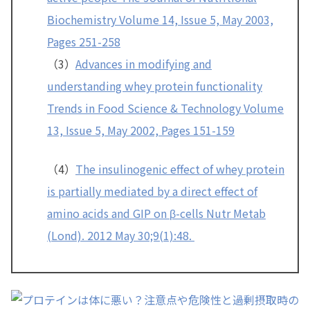
Biochemistry Volume 14, Issue 5, May 2003,
Pages 251-258
（3）
Advances in modifying and
understanding whey protein functionality
Trends in Food Science & Technology Volume
13, Issue 5, May 2002, Pages 151-159
（4）
The insulinogenic effect of whey protein
is partially mediated by a direct effect of
amino acids and GIP on β-cells Nutr Metab
(Lond). 2012 May 30;9(1):48.