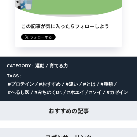
この記事が気に入ったらフォローしよう
CATEGORY :
運動
育てる力
TAGS :
プロテイン
おすすめ
違い
とは
種類
へるし医
みちのくDr.
ホエイ
ソイ
カゼイン
おすすめの記事