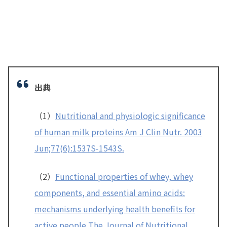
出典
（1）
Nutritional and physiologic significance
of human milk proteins Am J Clin Nutr. 2003
Jun;77(6):1537S-1543S.
（2）
Functional properties of whey, whey
components, and essential amino acids:
mechanisms underlying health benefits for
active people The Journal of Nutritional