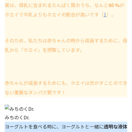
実は、母乳に含まれるたんぱく質のうち、なんと
60 %
が
ホエイで牛乳よりもホエイの割合が高いです（
1
）。
そのため、私たちは赤ちゃんの時から成長するために、母
乳から「ホエイ」を摂取しています。
赤ちゃんが成長するためにも、ホエイは欠かすことのでき
ない重要なタンパク質です！
みちのくDr.
ヨーグルトを食べる時に、ヨーグルトと一緒に
透明な液体