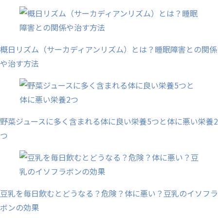
概日リズム（サーカディアンリズム）とは？睡眠障害との関係
や治す方法
野菜ジュースに多く含まれる体に良い栄養5つと体に悪い栄養2
つ
豆乳を毎日飲むとどうなる？危険？体に悪い？豆乳のイソフラ
ボンの効果