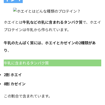
ホエイとは
牛乳などの乳に含まれるタンパク質
で、ホエイ
プロテインは牛乳から作られています。
牛乳のたんぱく質には、ホエイとカゼインの2種類があ
り
、
牛乳に含まれるタンパク質
2割 ホエイ
8割 カゼイン
この割合で含まれています。