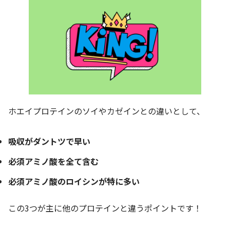
ホエイプロテインのソイやカゼインとの違いとして、
吸収がダントツで早い
必須アミノ酸を全て含む
必須アミノ酸のロイシンが特に多い
この3つが主に他のプロテインと違うポイントです！