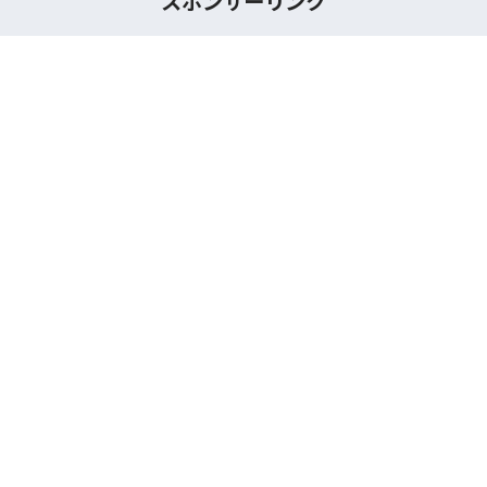
スポンサーリンク