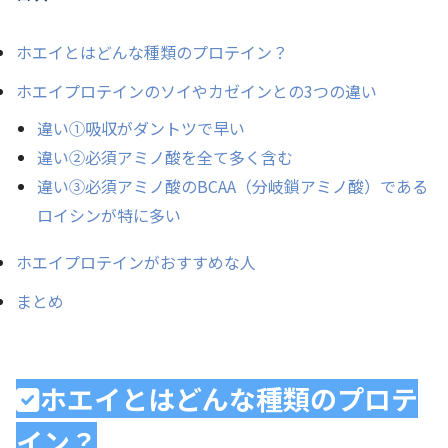
ホエイとはどんな種類のプロテイン？
ホエイプロテインのソイやカゼインとの3つの違い
違い①吸収がダントツで早い
違い②必須アミノ酸を全て多く含む
違い③必須アミノ酸のBCAA（分岐鎖アミノ酸）である
ロイシンが特に多い
ホエイプロテインがおすすめな人
まとめ
ホエイとはどんな種類のプロテ
イン？