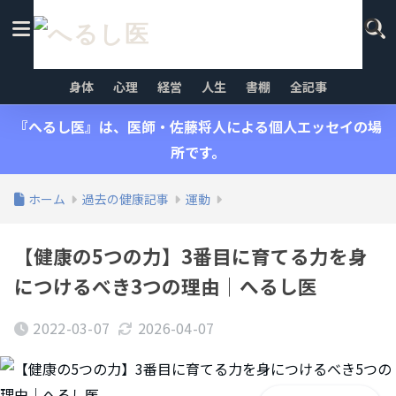
身体
心理
経営
人生
書棚
全記事
『へるし医』は、医師・佐藤将人による個人エッセイの場
所です。
ホーム
過去の健康記事
運動
【健康の5つの力】3番目に育てる力を身
につけるべき3つの理由｜へるし医
2022-03-07
2026-04-07