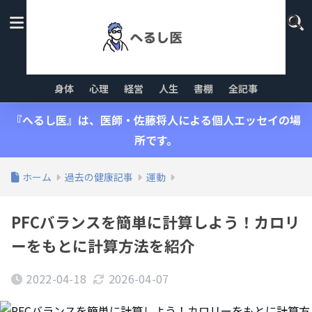
身体
心理
経営
人生
書棚
全記事
『へるし医』は、医師・佐藤将人による個人エッセイの場
所です。
ホーム
過去の健康記事
運動
PFCバランスを簡単に計算しよう！カロリ
ーをもとに計算方法を紹介
2022-04-18
2026-04-07