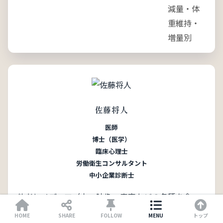
佐藤将人
医師
博士（医学）
臨床心理士
労働衛生コンサルタント
中小企業診断士
他者とメディア（本・映像・音声などの各種を含
む）と自己のあいだを往復しながら、日々考えたこ
HOME
SHARE
FOLLOW
MENU
トップ