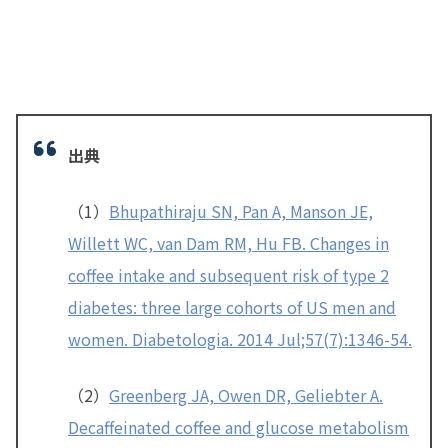
出典
（1）
Bhupathiraju SN, Pan A, Manson JE,
Willett WC, van Dam RM, Hu FB. Changes in
coffee intake and subsequent risk of type 2
diabetes: three large cohorts of US men and
women. Diabetologia. 2014 Jul;57(7):1346-54.
（2）
Greenberg JA, Owen DR, Geliebter A.
Decaffeinated coffee and glucose metabolism