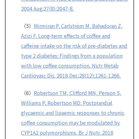
2004 Aug;27(8):2047-8.
（5）
Mirmiran P, Carlström M, Bahadoran Z,
Azizi F. Long-term effects of coffee and
caffeine intake on the risk of pre-diabetes and
type 2 diabetes: Findings from a population
with low coffee consumption. Nutr Metab
Cardiovasc Dis. 2018 Dec;28(12):1261-1266.
（6）
Robertson TM, Clifford MN, Penson S,
Williams P, Robertson MD. Postprandial
glycaemic and lipaemic responses to chronic
coffee consumption may be modulated by
CYP1A2 polymorphisms. Br J Nutr. 2018