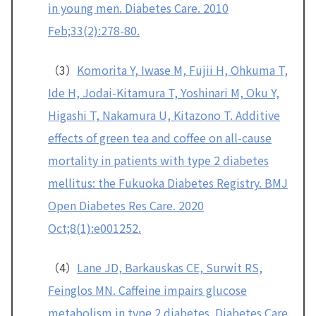
in young men. Diabetes Care. 2010
Feb;33(2):278-80.
（3）
Komorita Y, Iwase M, Fujii H, Ohkuma T,
Ide H, Jodai-Kitamura T, Yoshinari M, Oku Y,
Higashi T, Nakamura U, Kitazono T. Additive
effects of green tea and coffee on all-cause
mortality in patients with type 2 diabetes
mellitus: the Fukuoka Diabetes Registry. BMJ
Open Diabetes Res Care. 2020
Oct;8(1):e001252.
（4）
Lane JD, Barkauskas CE, Surwit RS,
Feinglos MN. Caffeine impairs glucose
metabolism in type 2 diabetes. Diabetes Care.