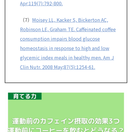
Apr;119(7):792-800.
（7）
Moisey LL, Kacker S, Bickerton AC,
Robinson LE, Graham TE. Caffeinated coffee
consumption impairs blood glucose
homeostasis in response to high and low
glycemic index meals in healthy men. Am J
Clin Nutr. 2008 May;87(5):1254-61.