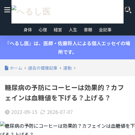
身体
心理
経営
人生
書棚
全記事
『へるし医』は、医師・佐藤将人による個人エッセイの場
所です。
ホーム
過去の健康記事
運動
糖尿病の予防にコーヒーは効果的？カフ
ェインは血糖値を下げる？上げる？
2022-09-15
2026-07-07