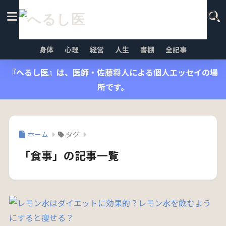
身体
心理
経営
人生
書棚
全記事
『へるし医』は、医師・佐藤将人による個人エッセイの場
所です。
ホーム
タグ
「食事」の記事一覧