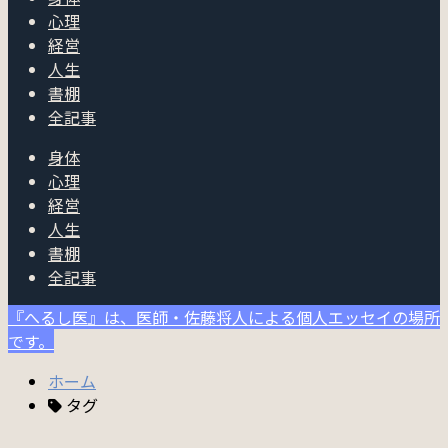
心理
経営
人生
書棚
全記事
身体
心理
経営
人生
書棚
全記事
『へるし医』は、医師・佐藤将人による個人エッセイの場所
です。
ホーム
タグ