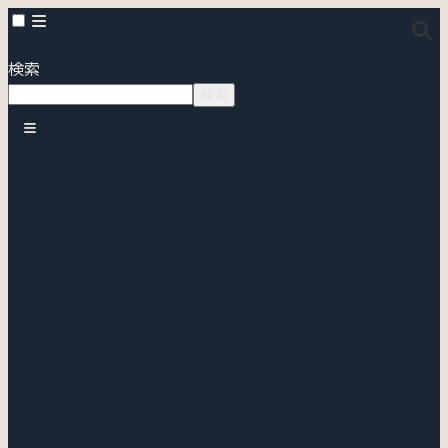
MENU
検索
検索
メニュー
身体
心理
経営
人生
書棚
全記事
はじめに ↓