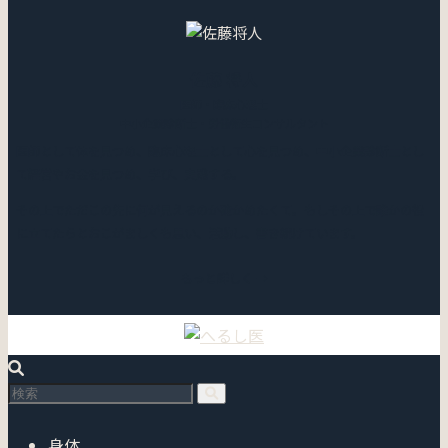
佐藤 将人
医師・臨床心理士
中小企業診断士・労働衛生コンサルタント
医師として体を見つめ、臨床心理士として心を見つめ、中小企業診断士とし
て経営やお金を見つめ、学び、実践する。
その上でただこの先に何が見えるのか確かめたくて。もしその上で誰かの役
に立てたらとおこがましくも思い、活動し、書き続けています。
もっと詳しく →
身体