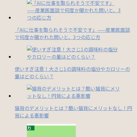
「AIに仕事を取られそうで不安です」——産業医面談
で何度か聞かれた問いと、3つの応じ方
使いすぎ注意！大さじ1の調味料の塩分やカロリーの
量はどのくらい？
猫背のデメリットとは？酷い猫背にメリットなし！円
背による悪影響