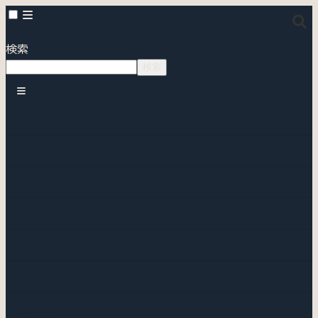
MENU
検索
検索
メニュー
身体
心理
経営
人生
書棚
全記事
はじめに ↓