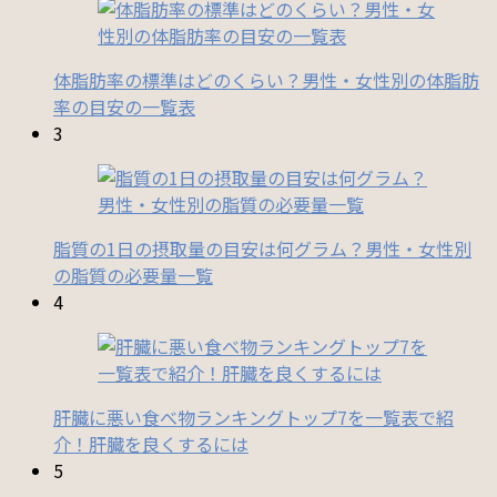
体脂肪率の標準はどのくらい？男性・女性別の体脂肪
率の目安の一覧表
3
脂質の1日の摂取量の目安は何グラム？男性・女性別
の脂質の必要量一覧
4
肝臓に悪い食べ物ランキングトップ7を一覧表で紹
介！肝臓を良くするには
5