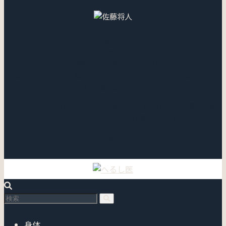
佐藤 将人
医師・臨床心理士
中小企業診断士・労働衛生コンサルタント
医師として体を見つめ、臨床心理士として心を見つめ、中小企業診断士とし
て経営やお金を見つめ、学び、実践する。
その上でただこの先に何が見えるのか確かめたくて。もしその上で誰かの役
に立てたらとおこがましくも思い、活動し、書き続けています。
もっと詳しく →
身体