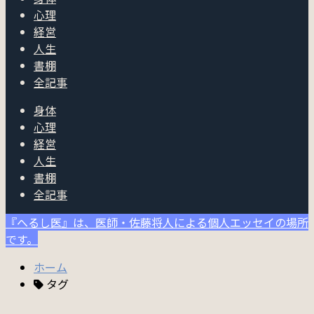
心理
経営
人生
書棚
全記事
身体
心理
経営
人生
書棚
全記事
『へるし医』は、医師・佐藤将人による個人エッセイの場所
です。
ホーム
タグ