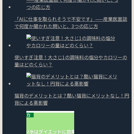
「AIに仕事を取られそうで不安です」——産業医面談
で何度か聞かれた問いと、3つの応じ方
使いすぎ注意！大さじ1の調味料の塩分やカロリーの
量はどのくらい？
猫背のデメリットとは？酷い猫背にメリットなし！円
背による悪影響