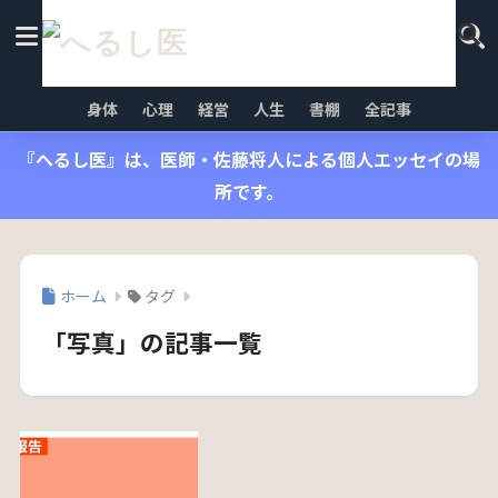
身体
心理
経営
人生
書棚
全記事
『へるし医』は、医師・佐藤将人による個人エッセイの場
所です。
ホーム
タグ
「写真」の記事一覧