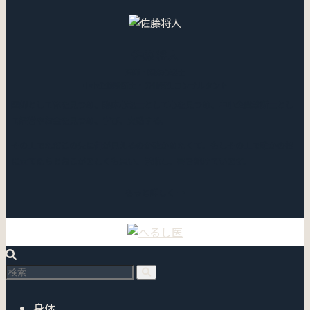
佐藤 将人
医師・臨床心理士
中小企業診断士・労働衛生コンサルタント
医師として体を見つめ、臨床心理士として心を見つめ、中小企業診断士とし
て経営やお金を見つめ、学び、実践する。
その上でただこの先に何が見えるのか確かめたくて。もしその上で誰かの役
に立てたらとおこがましくも思い、活動し、書き続けています。
もっと詳しく →
身体