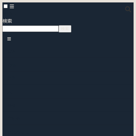
MENU
検索
検索
メニュー
身体
心理
経営
人生
書棚
全記事
はじめに ↓