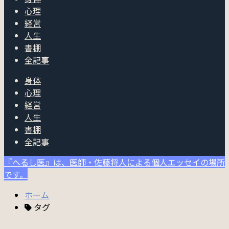
心理
経営
人生
書棚
全記事
身体
心理
経営
人生
書棚
全記事
『へるし医』は、医師・佐藤将人による個人エッセイの場所
です。
ホーム
タグ