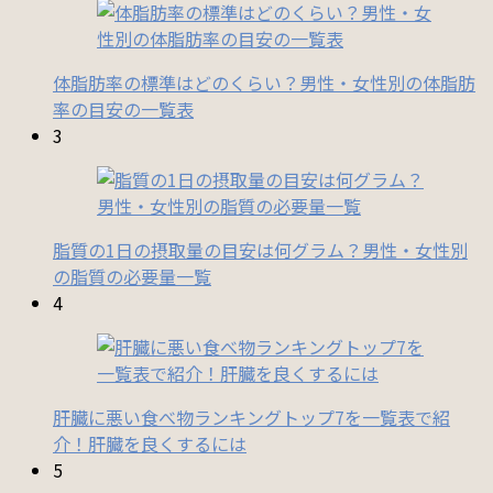
体脂肪率の標準はどのくらい？男性・女性別の体脂肪
率の目安の一覧表
3
脂質の1日の摂取量の目安は何グラム？男性・女性別
の脂質の必要量一覧
4
肝臓に悪い食べ物ランキングトップ7を一覧表で紹
介！肝臓を良くするには
5