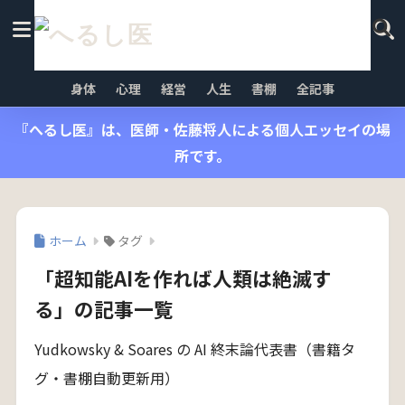
身体
心理
経営
人生
書棚
全記事
『へるし医』は、医師・佐藤将人による個人エッセイの場
所です。
ホーム
タグ
「超知能AIを作れば人類は絶滅す
る」の記事一覧
Yudkowsky & Soares の AI 終末論代表書（書籍タ
グ・書棚自動更新用）