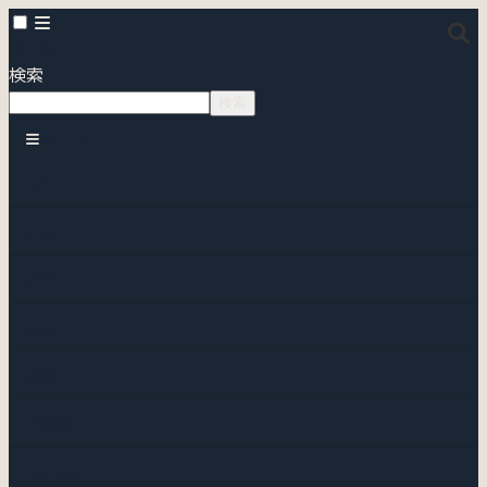
MENU
検索
検索
メニュー
身体
心理
経営
人生
書棚
全記事
はじめに ↓