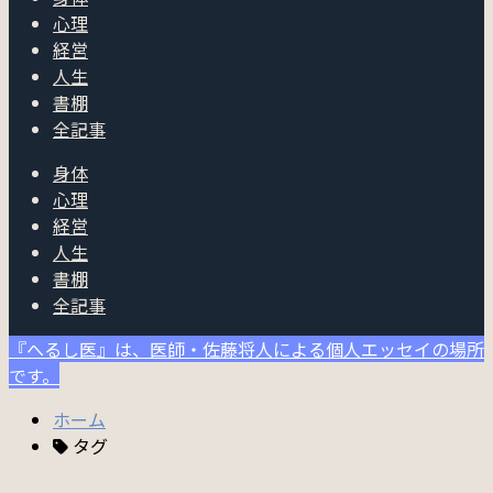
心理
経営
人生
書棚
全記事
身体
心理
経営
人生
書棚
全記事
『へるし医』は、医師・佐藤将人による個人エッセイの場所
です。
ホーム
タグ