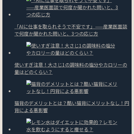
「AIに仕事を取られそうで不安です」——産業医面談
で何度か聞かれた問いと、3つの応じ方
使いすぎ注意！大さじ1の調味料の塩分やカロリーの
量はどのくらい？
猫背のデメリットとは？酷い猫背にメリットなし！円
背による悪影響