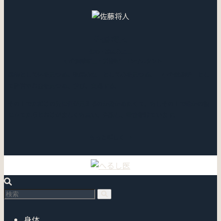
佐藤 将人
医師・臨床心理士
中小企業診断士・労働衛生コンサルタント
医師として体を見つめ、臨床心理士として心を見つめ、中小企業診断士とし
て経営やお金を見つめ、学び、実践する。
その上でただこの先に何が見えるのか確かめたくて。もしその上で誰かの役
に立てたらとおこがましくも思い、活動し、書き続けています。
もっと詳しく →
身体