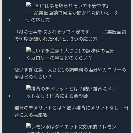
「AIに仕事を取られそうで不安です」——産業医面談
で何度か聞かれた問いと、3つの応じ方
使いすぎ注意！大さじ1の調味料の塩分やカロリーの
量はどのくらい？
猫背のデメリットとは？酷い猫背にメリットなし！円
背による悪影響