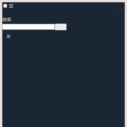
MENU
検索
検索
メニュー
身体
心理
経営
人生
書棚
全記事
はじめに ↓