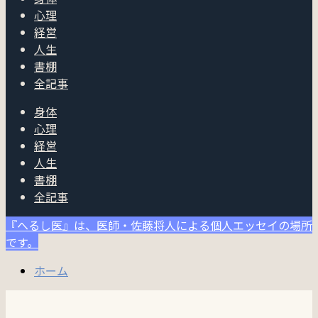
心理
経営
人生
書棚
全記事
身体
心理
経営
人生
書棚
全記事
『へるし医』は、医師・佐藤将人による個人エッセイの場所
です。
ホーム