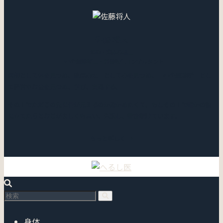
佐藤 将人
医師・臨床心理士
中小企業診断士・労働衛生コンサルタント
医師として体を見つめ、臨床心理士として心を見つめ、中小企業診断士とし
て経営やお金を見つめ、学び、実践する。
その上でただこの先に何が見えるのか確かめたくて。もしその上で誰かの役
に立てたらとおこがましくも思い、活動し、書き続けています。
もっと詳しく →
身体