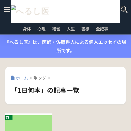
身体
心理
経営
人生
書棚
全記事
『へるし医』は、医師・佐藤将人による個人エッセイの場
所です。
ホーム
タグ
「1日何本」の記事一覧